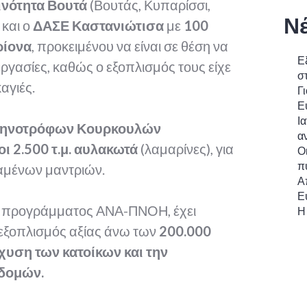
ινότητα Βουτά
(Βουτάς, Κυπαρίσσι,
Ν
 και ο
ΔΑΣΕ Καστανιώτισα
με
100
ρίονα
, προκειμένου να είναι σε θέση να
Ε
ργασίες, καθώς ο εξοπλισμός τους είχε
σ
αγιές.
Γι
Ε
Ι
τηνοτρόφων Κουρκουλών
α
τοι 2.500 τ.μ. αυλακωτά
(λαμαρίνες), για
Ο
π
αμένων μαντριών.
Α
Ε
ου προγράμματος ΑΝΑ-ΠΝΟΗ, έχει
Η
 εξοπλισμός αξίας άνω των
200.000
χυση των κατοίκων και την
δομών.