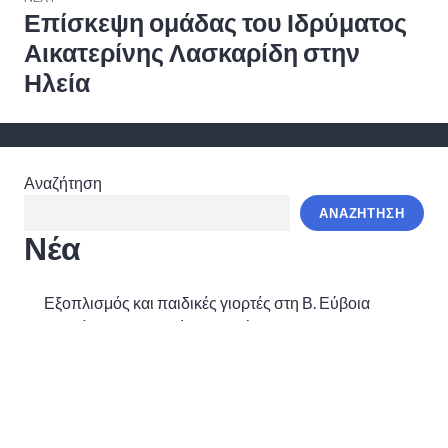
Επίσκεψη ομάδας του Ιδρύματος
Next
post:
Αικατερίνης Λασκαρίδη στην
Ηλεία
Αναζήτηση
ΑΝΑΖΉΤΗΣΗ
Νέα
Εξοπλισμός και παιδικές γιορτές στη Β. Εύβοια
Γιορτές για τα παιδιά της Β. Εύβοιας
Ιατρικός εξοπλισμός και αναδάσωση στη Βόρεια
Εύβοια
Οι δράσεις συνεχίζονται στην πυρόπληκτη Αρχαία
Ολυμπία
Αποστολή στα σχολεία της Β. Εύβοιας και της Αρχ.