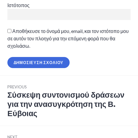
Ιστότοπος
Αποθήκευσε το όνομά μου, email, και τον ιστότοπο μου
σε αυτόν τον πλοηγό για την επόμενη φορά που θα
σχολιάσω.
Πλοήγηση
PREVIOUS
άρθρων
Σύσκεψη συντονισμού δράσεων
Previous
post:
για την ανασυγκρότηση της Β.
Εύβοιας
NEXT