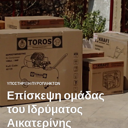
ΥΠΟΣΤΉΡΙΞΗ ΠΥΡΌΠΛΗΚΤΩΝ
Επίσκεψη ομάδας
του Ιδρύματος
Αικατερίνης