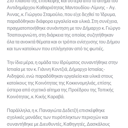
Στο πλαίσιο της επίσκεψης και ύστερα από το αίτημα του
Αντιδημάρχου Καθαριότητας Μαντουδίου-Λίμνης – Αγ.
Άννας, κ. Γιώργου Σταμούλο, που είχε δεχθεί το Ίδρυμα,
παραδόθηκαν διάφορα εργαλεία και υλικά. Στη συνέχεια,
πραγματοποιήθηκε συνάντηση με τον Δήμαρχο κ. Γιώργο
Τσαπουρνιώτη, στη διάρκεια της οποίας συζητήθηκαν
όλα τα ανοικτά θέματα και οι τρόποι ενίσχυσης του Δήμου
και των κατοίκων που επλήγησαν από τις φωτιές.
Την ίδια μέρα, η ομάδα του Ιδρύματος συναντήθηκε στην
Ιστιαία με τον κ. Γιάννη Κοντζιά, Δήμαρχο Ιστιαίας-
Αιδηψού, ενώ παραδόθηκαν εργαλεία και υλικά στους
κατοίκους της Κοινότητας της Κοκκινομηλιάς, επίσης
ύστερα από σχετικό αίτημα της Προέδρου της Τοπικής
Κοινότητας, κ. Κικής Καραβά.
Παράλληλα, η κ. Παναγιώτα Δεδετζή επισκέφθηκε
σχολικές μονάδες των πυρόπληκτων περιοχών και
συναντήθηκε με Διευθυντές, Καθηγητές, Δασκάλους