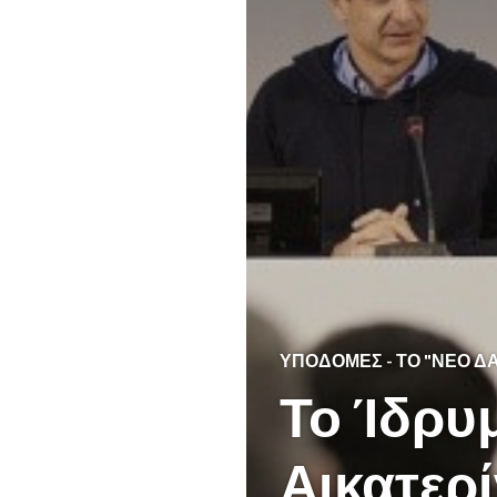
ΥΠΟΔΟΜΈΣ - ΤΟ "ΝΈΟ Δ
Το Ίδρυ
Αικατερ