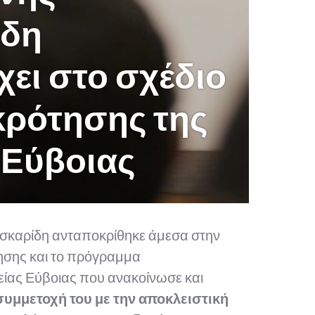
ίδη
χει στο σχέδιο
ρότησης της
 Εύβοιας
ασκαρίδη ανταποκρίθηκε άμεσα στην
ησης και το πρόγραμμα
ίας Εύβοιας που ανακοίνωσε και
υμμετοχή του με την αποκλειστική