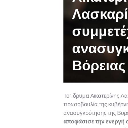
Λασκαρ
συμμετέ
ανασυγκ
Βόρειας
Το Ίδρυμα Αικατερίνης Λ
πρωτοβουλία της κυβέρν
ανασυγκρότησης της Βορε
αποφάσισε την ενεργή σ