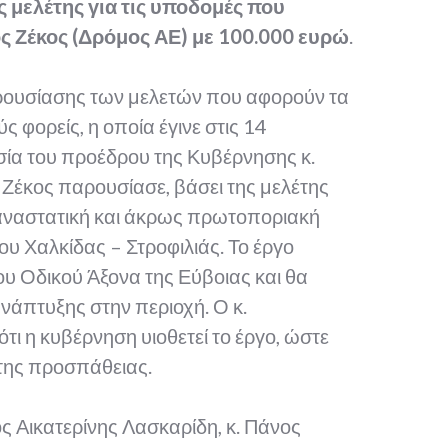
ς μελέτης για τις υποδομές που
ος Ζέκος (Δρόμος ΑΕ) με 100.000 ευρώ
.
αρουσίασης των μελετών που αφορούν τα
 φορείς, η οποία έγινε στις 14
ία του προέδρου της Κυβέρνησης κ.
 Ζέκος παρουσίασε, βάσει της μελέτης
παναστατική και άκρως πρωτοποριακή
υ Χαλκίδας – Στροφιλιάς. Το έργο
ου Οδικού Άξονα της Εύβοιας και θα
νάπτυξης στην περιοχή. Ο κ.
ι η κυβέρνηση υιοθετεί το έργο, ώστε
της προσπάθειας.
 Αικατερίνης Λασκαρίδη, κ. Πάνος