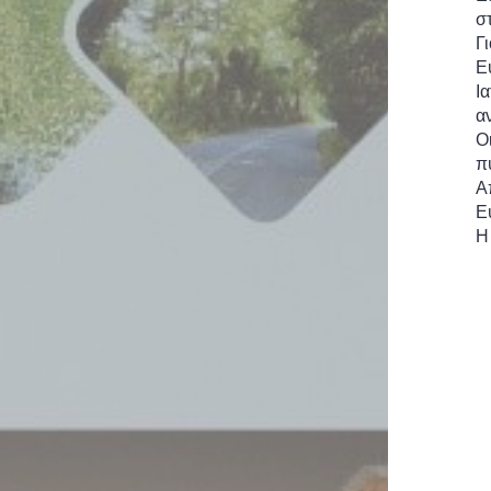
σ
Γι
Ε
Ι
α
Ο
π
Α
Ε
Η