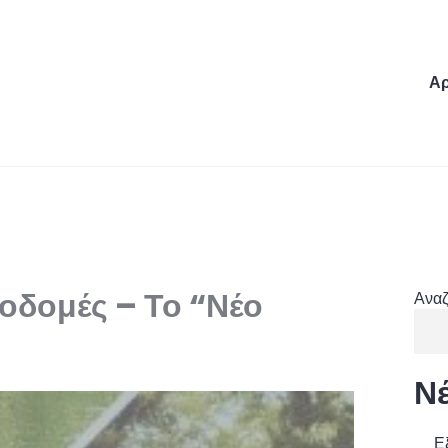
Αρ
οδομές – Το “Νέο
Ανα
Ν
Ε