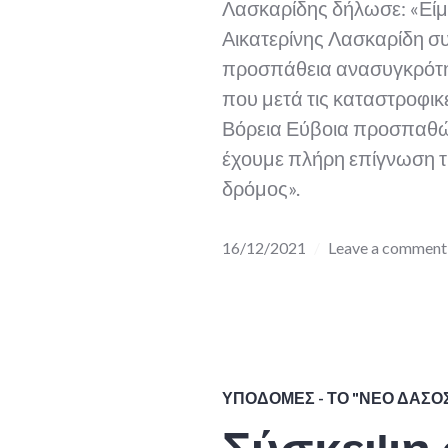
Λασκαρίδης δήλωσε: «Είμα
Αικατερίνης Λασκαρίδη συ
προσπάθεια ανασυγκρότη
που μετά τις καταστροφικ
Βόρεια Εύβοια προσπαθών
έχουμε πλήρη επίγνωση τ
δρόμος».
16/12/2021
Leave a comment
ΥΠΟΔΟΜΈΣ - ΤΟ "ΝΈΟ ΔΆΣΟ