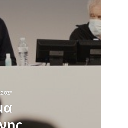
ΆΣΟΣ"
μα
ίνης