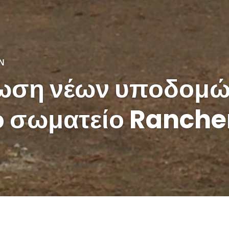
Ν
ωση νέων υποδομώ
ό σωματείο Ranche