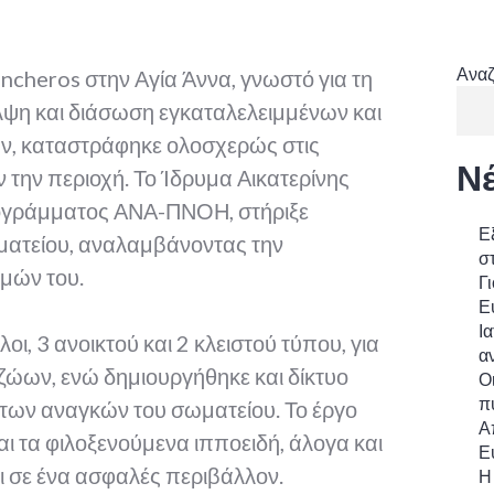
Ανα
ncheros στην Αγία Άννα, γνωστό για τη
λψη και διάσωση εγκαταλελειμμένων και
ν, καταστράφηκε ολοσχερώς στις
Ν
την περιοχή. Το Ίδρυμα Αικατερίνης
ογράμματος ΑΝΑ-ΠΝΟΗ, στήριξε
Ε
ματείου, αναλαμβάνοντας την
σ
μών του.
Γι
Ε
Ι
ι, 3 ανοικτού και 2 κλειστού τύπου, για
α
ζώων, ενώ δημιουργήθηκε και δίκτυο
Ο
π
 των αναγκών του σωματείου. Το έργο
Α
αι τα φιλοξενούμενα ιπποειδή, άλογα και
Ε
λι σε ένα ασφαλές περιβάλλον.
Η