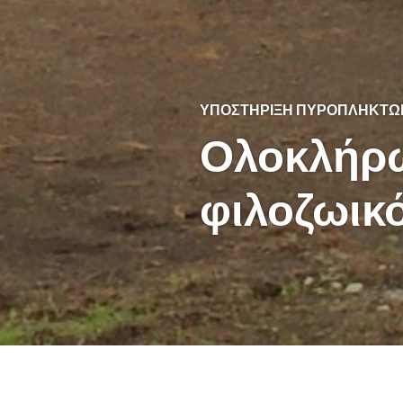
ΥΠΟΣΤΉΡΙΞΗ ΠΥΡΌΠΛΗΚΤΩ
Ολοκλήρ
φιλοζωικ