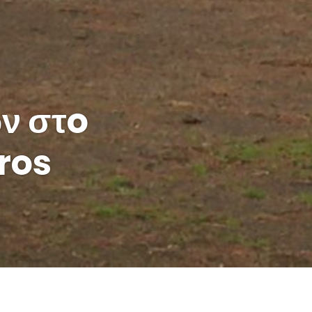
ν στo
ros